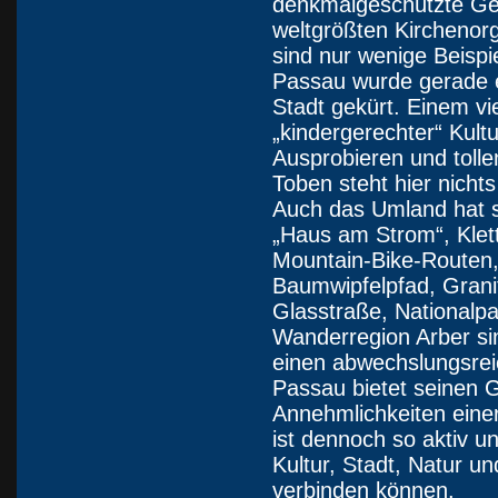
denkmalgeschützte Ge
weltgrößten Kirchenor
sind nur wenige Beispi
Passau wurde gerade er
Stadt gekürt. Einem vie
„kindergerechter“ Kul
Ausprobieren und toll
Toben steht hier nicht
Auch das Umland hat se
„Haus am Strom“, Klet
Mountain-Bike-Routen,
Baumwipfelpfad, Grani
Glasstraße, Nationalp
Wanderregion Arber sin
einen abwechslungsrei
Passau bietet seinen 
Annehmlichkeiten eine
ist dennoch so aktiv u
Kultur, Stadt, Natur un
verbinden können.