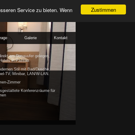
Zustimmen
esseren Service zu bieten. Wenn
rage
Galerie
Kontakt
direkt am Donauufer gelegen,
Hotels in Passau.
dernen Stil mit Bad/Dusche,
bel-TV, Minibar, LAN/W-LAN.
emen-Zimmer
sgestattete Konferenzräume für
onen