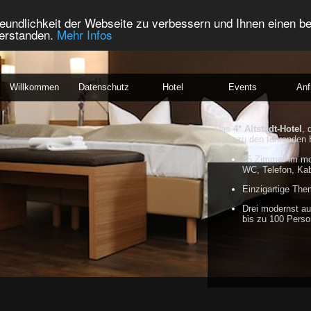
eundlichkeit der Webseite zu verbessern und Ihnen einen b
verstanden.
Mehr Infos
Willkommen
Datenschutz
Hotel
Events
Anf
Das
4* Altstadt-Hotel
, 
zählt zu den führenden 
35 Zimmer im mo
WC, Telefon, Ka
Einzigartige Th
Drei modernst au
bis zu 100 Pers