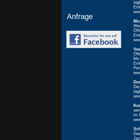
täg
Ein
www
Anfrage
Mu
Wec
Öff
Ein
ww
Ves
Öff
Mo 
Ein
Pen
ww
Don
Die
täg
www
Kon
wer
im 
www
Sch
Das
Jaz