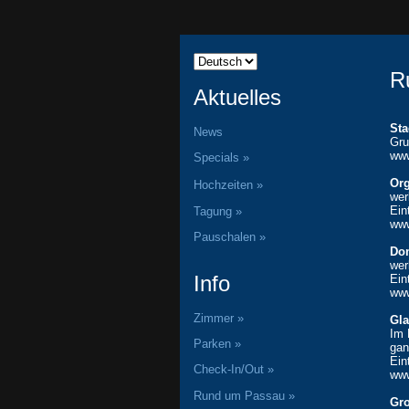
R
Aktuelles
Sta
News
Gru
www
Specials »
Or
Hochzeiten »
wer
Ein
Tagung »
www
Pauschalen »
Do
wer
Info
Ein
www
Zimmer »
Gl
Im 
Parken »
gan
Ein
Check-In/Out »
ww
Rund um Passau »
Gro