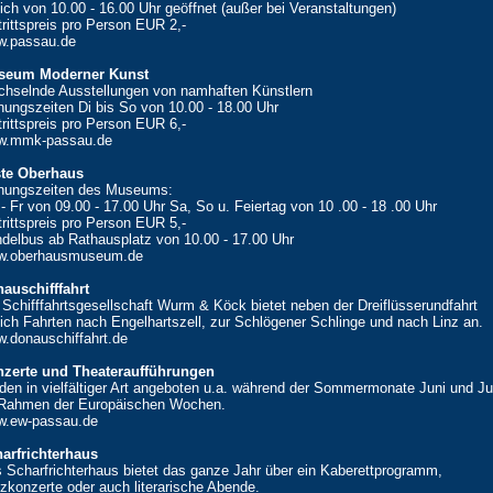
lich von 10.00 - 16.00 Uhr geöffnet (außer bei Veranstaltungen)
trittspreis pro Person EUR 2,-
.passau.de
seum Moderner Kunst
hselnde Ausstellungen von namhaften Künstlern
nungszeiten Di bis So von 10.00 - 18.00 Uhr
trittspreis pro Person EUR 6,-
w.mmk-passau.de
te Oberhaus
nungszeiten des Museums:
- Fr von 09.00 - 17.00 Uhr Sa, So u. Feiertag von 10 .00 - 18 .00 Uhr
trittspreis pro Person EUR 5,-
delbus ab Rathausplatz von 10.00 - 17.00 Uhr
w.oberhausmuseum.de
auschifffahrt
 Schifffahrtsgesellschaft Wurm & Köck bietet neben der Dreiflüsserundfahrt
lich Fahrten nach Engelhartszell, zur Schlögener Schlinge und nach Linz an.
.donauschiffahrt.de
zerte und Theateraufführungen
den in vielfältiger Art angeboten u.a. während der Sommermonate Juni und Ju
Rahmen der Europäischen Wochen.
.ew-passau.de
arfrichterhaus
 Scharfrichterhaus bietet das ganze Jahr über ein Kaberettprogramm,
zkonzerte oder auch literarische Abende.