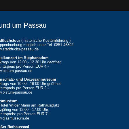
und um Passau
dtfuchstour
( historische Kostümführung )
ppenbuchung möglich unter Tel. 0851 45892
.stadtfuchs-passau.de
gelkonzert im Stephansdom
ktags von 12.00 - 12.30 Uhr geöffnet
trittspreis pro Person EUR 4,-
.bistum-passau.de
mschatz- und Diözesanmuseum
ktags von 10.00 - 16.00 Uhr geöffnet
trittspreis pro Person EUR 2,-
.bistum-passau.de
asmuseum
Hotel Wilder Mann am Rathausplatz
zjährig von 13.00 - 17.00 Uhr,
trittspreis: pro Person EUR 7,-
w.glasmuseum.de
ßer Rathaussaal